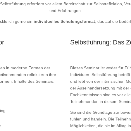
stführung erfordern vor allem Bereitschaft zur Selbstreflektion, Ver
und Erfahrungen.
kle ich gerne ein
individuelles Schulungsformat
, das auf die Bedü
or
Selbstführung: Das Z
igen in moderne Formen der
Dieses Seminar ist weder für Füh
ilnehmenden reflektieren ihre
Individuen. Selbstführung betriff
formen. Inhalte des Seminars:
und lebt von der intrinsischen M
der Auseinandersetzung mit der
Fachkenntnissen sind es vor all
Teilnehmenden in diesem Semin
ing
Sie sind die Grundlage zur bew
fühlen und handeln. Die Teilneh
n
Möglichkeiten, die sie im Alltag 