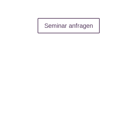
Seminar anfragen
anisation
Vorteile selbstorgan
rnehmens hin zu
Aus Sicht der Zusammenarbei
 Führungskräfte zu den
Vorteile:
sibilisieren setzt den
Eigenverantwortung und fle