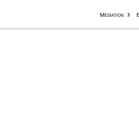
Mediation
e
Selbst­
t und
ung