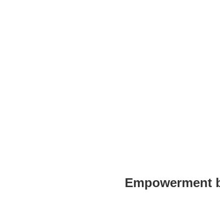
 Privileg von
die persönliche
ntreibt. Es braucht also
ern und Menschen, die
Empowerment b